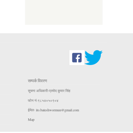
सम्पर्क विवरण
सुचना अधिकारीःप्रमोद कुमार सिंह
फोन नंः९८५४०५०९०४
ईमेलः
ito.bateshwormun@gmail.com
Map