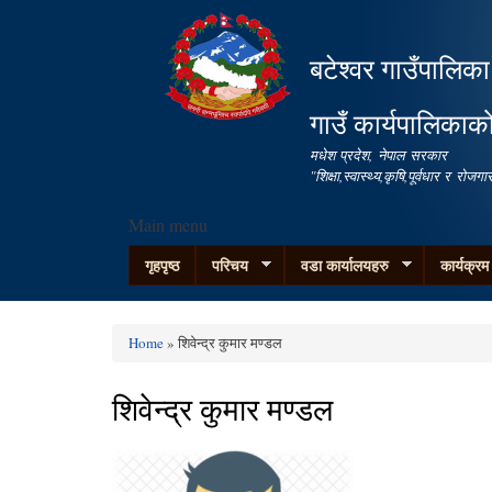
बटेश्वर गाउँपालिका
गाउँ कार्यपालिकाक
मधेश प्रदेश, नेपाल सरकार
"शिक्षा,स्वास्थ्य,कृषि,पूर्वधार र रो
Main menu
गृहपृष्ठ
परिचय
वडा कार्यालयहरु
कार्यक्र
Home
» शिवेन्द्र कुमार मण्डल
You are here
शिवेन्द्र कुमार मण्डल