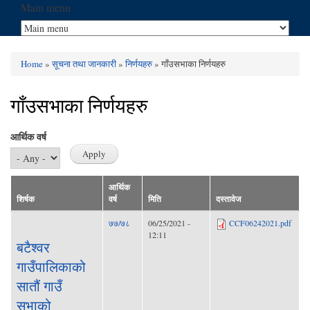
Main menu
Home
»
सूचना तथा जानकारी
»
निर्णयहरु
» गाँउसभाका निर्णयहरु
You are here
गाँउसभाका निर्णयहरु
आर्थिक वर्ष
आर्थिक
शिर्षक
वर्ष
मिति
दस्तावेज
७७/७८
06/25/2021 -
CCF06242021.pdf
12:11
बटैश्वर
गाउँपालिकाको
सातौं गाउँ
सभाको