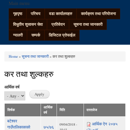
Main menu
गृहपृष्ठ
परिचय
वडा कार्यालयहरु
कार्यक्रम तथा परियोजना
विधुतीय शुसासन सेवा
प्रतिवेदन
सूचना तथा जानकारी
ग्यालरी
सम्पर्क
डिजिटल प्रोफाईल
Home
»
सूचना तथा जानकारी
» कर तथा शुल्कहरु
You are here
कर तथा शुल्कहरु
आर्थिक वर्ष
आर्थिक
शिर्षक
मिति
दस्तावेज
वर्ष
बटेश्वर
आर्थिक ऐन २०७५
09/04/2018 -
गाउँपालिकाकाको
७५/७६
10:41
(2).pdf