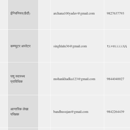
ईन्जिनियर(छैठौं)
archana100yadav@gmail.com
9827637793
कम्प्युटर अपरेटर
singhlalu36@gmail.com
९८०४८८८८६६
पशु स्वास्थ्य
mohankhadka123@gmail.com
9844040027
प्राविधिक
आन्तरिक लेखा
bandhusujan@gmail.com
9842264439
परिक्षक