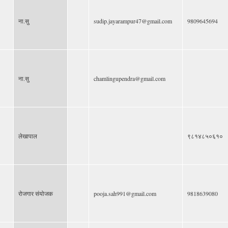
ना.सु
sudip.jayarampur47@gmail.com
9809645694
ना.सु
chamlingupendra@gmail.com
लेखापाल
९८१४८५०६१०
रोजगार संयोजक
pooja.sah991@gmail.com
9818639080