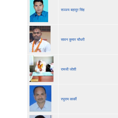
सञ्ञय बहादुर सिंह
सावन कुमार चौधरी
रामजी जोशी
रघुराम कार्की