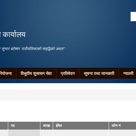
Skip to
main
Se
content
Search form
ो कार्यालय
जगार सुन्दर बटेश्वर गाउँपालिकाको समृद्धिको अधार"
रियोजना
विधुतीय शुसासन सेवा
प्रतिवेदन
सूचना तथा जानकारी
ग्यालरी
पद
शाखा
ईमेल
फोन नं