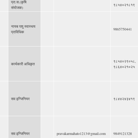
प्रा.स.(कृषि
९८५४०२१८१९
संयोजक)
नायब पशु स्वास्थय
9865750441
प्राविधिक
९८५४०२९०५८,
कार्यकारी अधिकृत
९८६४०२१०२५
सव इन्जिनियर
९८४४२४३४१९
सव इन्जिनियर
pravakarmahato1213@gmail.com
9849121328