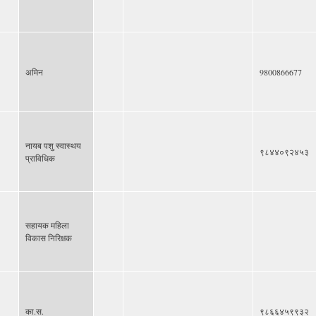
अमिन
9800866677
नायब पशु स्वास्थय
९८४४०९२४५३
प्राविधिक
सहायक महिला
विकास निरिक्षक
का.स.
९८६६४५९९३२