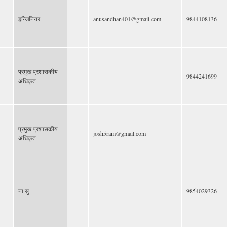
इन्जिनियर
anusandhan401@gmail.com
9844108136
प्रमुख प्रशासकीय
9844241699
अधिकृत
प्रमुख प्रशासकीय
josh5ram@gmail.com
अधिकृत
ना.सु
9854029326