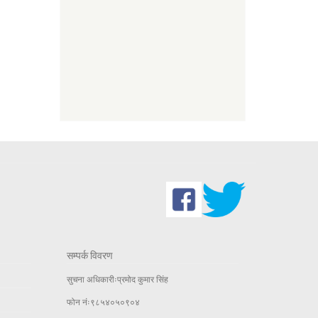
सम्पर्क विवरण
सुचना अधिकारीःप्रमोद कुमार सिंह
फोन नंः९८५४०५०९०४