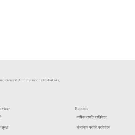
s and General Administration (MoFAGA).
rvices
Reports
ता
वार्षिक प्रगति प्रतिवेदन
सुरक्षा
चौमासिक प्रगति प्रतिवेदन