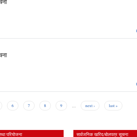
चना
चना
6
7
8
9
…
next ›
last »
तथा परियोजना
सार्वजनिक खरिद/बोलपत्र सूचना