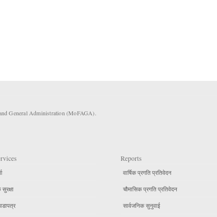
s and General Administration (MoFAGA).
rvices
Reports
ता
वार्षिक प्रगति प्रतिवेदन
सुरक्षा
चौमासिक प्रगति प्रतिवेदन
वडापत्र
सार्वजनिक सुनुवाई