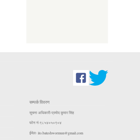
सम्पर्क विवरण
सुचना अधिकारीःप्रमोद कुमार सिंह
फोन नंः९८५४०५०९०४
ईमेलः
ito.bateshwormun@gmail.com