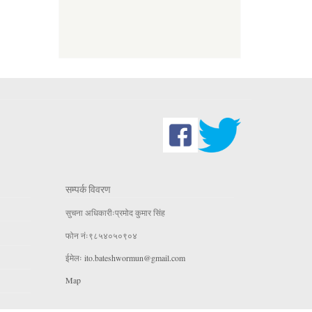
सम्पर्क विवरण
सुचना अधिकारीःप्रमोद कुमार सिंह
फोन नंः९८५४०५०९०४
ईमेलः
ito.bateshwormun@gmail.com
Map